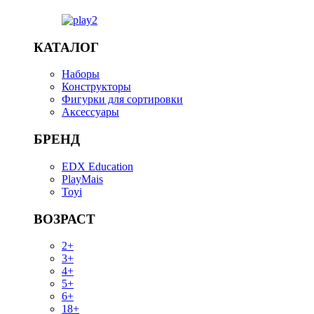
КАТАЛОГ
Наборы
Конструкторы
Фигурки для сортировки
Аксессуары
БРЕНД
EDX Education
PlayMais
Toyi
ВОЗРАСТ
2+
3+
4+
5+
6+
18+