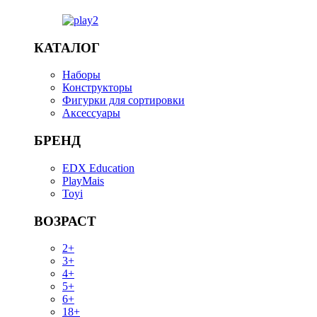
КАТАЛОГ
Наборы
Конструкторы
Фигурки для сортировки
Аксессуары
БРЕНД
EDX Education
PlayMais
Toyi
ВОЗРАСТ
2+
3+
4+
5+
6+
18+